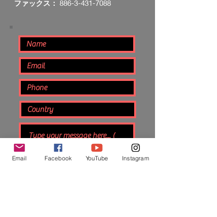
ファックス：
886-3-431-7088
Email
Facebook
YouTube
Instagram
Submit